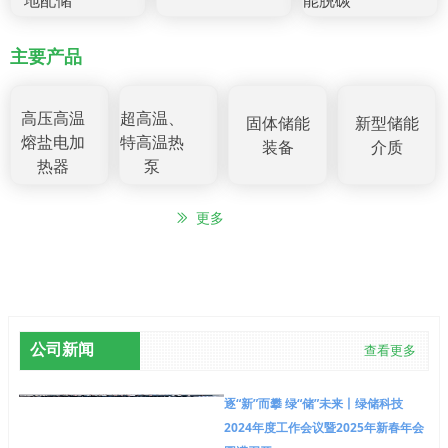
地配储
能脱碳
主要产品
高压高温
超高温、
固体储能
新型储能
熔盐电加
特高温热
装备
介质
热器
泵
ꅀ
更多
公司新闻
查看更多
逐“新”而攀 绿“储”未来丨绿储科技
2024年度工作会议暨2025年新春年会