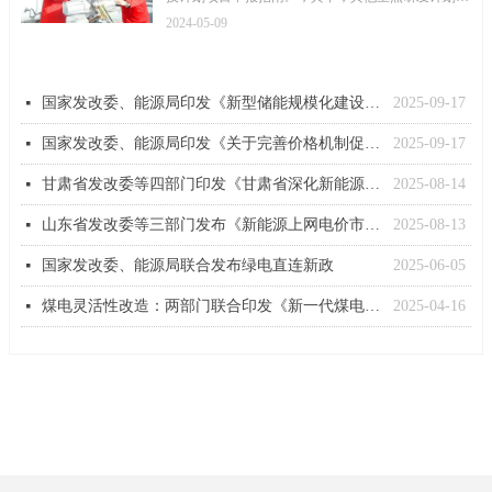
企业微信公众号
出：实施数字经济、高端装备、新材料、生命健康、
2024-05-09
农业“双强”、“碳达峰碳中和”六大专项，其中工业领
域专项重点聚焦八大新兴产业链打造。“智能熔盐电
加热系统”作为其他重点研发计划中的新材料专项
（工业领域）成功入选。
国家发改委、能源局印发《新型储能规模化建设专项行动方案(2025—2027年)》的通知
2025-09-17
넷
国家发改委、能源局印发《关于完善价格机制促进新能源发电就近消纳的通知》
2025-09-17
넷
甘肃省发改委等四部门印发《甘肃省深化新能源上网电价市场化改革促进新能源高质量发展实施方案》的通知
2025-08-14
넷
山东省发改委等三部门发布《新能源上网电价市场化改革实施方案》
2025-08-13
넷
国家发改委、能源局联合发布绿电直连新政
2025-06-05
넷
煤电灵活性改造：两部门联合印发《新一代煤电升级专项行动实施方案(2025—2027年)》
2025-04-16
넷