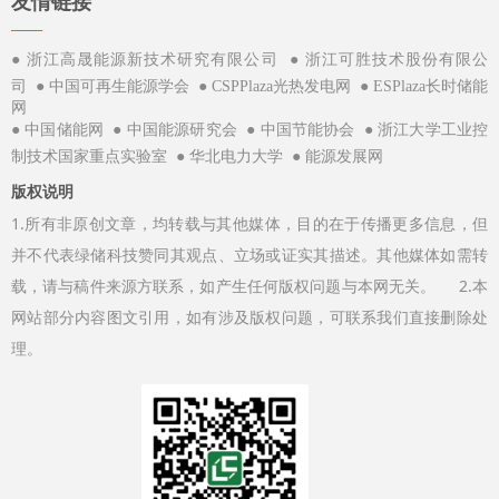
友情链接
——
●
●
浙江高晟能源新技术研究有限公司
浙江可胜技术股份有限公
●
●
●
司
中国可再生能源学会
CSPPlaza光热发电网
ESPlaza长时储能
网
●
●
●
●
中国储能网
中国能源研究会
中国节能协会
浙江大学工业控
●
●
制技术国家重点实验室
华北电力大学
能源发展网
版权说明
1.所有非原创文章，均转载与其他媒体，目的在于传播更多信息，但
并不代表绿储科技赞同其观点、立场或证实其描述。其他媒体如需转
载，请与稿件来源方联系，如产生任何版权问题与本网无关。 2.本
网站部分内容图文引用，如有涉及版权问题，可联系我们直接删除处
理。