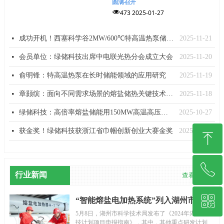
圆满召开
넶
473
2025-01-27
成功开机！西塞科学谷2MW/600℃特高温热泵储能示范工程开机
2025-11-21
넷
会员单位：绿储科技出席中电联光热分会成立大会
2025-11-20
넷
俞明锋：特高温热泵在长时储能领域的应用研究
2025-11-19
넷
章颢缤：面向不同需求场景的熔盐储热关键技术及经验分享
2025-11-18
넷
绿储科技：高倍率熔盐储能用150MW高温高压熔盐电加热器发货！
2025-10-27
넷
获金奖！绿储科技获浙江省巾帼创新创业大赛金奖
2025-10-27
넷
ꁸ
ꂅ
回到顶部
行业新闻
查看更多
ꀥ
400-656-5722
“智能熔盐电加热系统”列入湖州市2024
年重点研发计划
5月8日，湖州市科学技术局发布了《2024年湖州市科
技计划项目申报指南》，其中，其他重点研发计划指