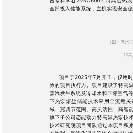
西塞科学谷2MW/600℃特高温
全部投入储能系统，主机实现安全稳
业绩
新闻中心
荣誉资质
解决方案
新闻
中心
联系我们
新技术实验室
核心产品
联系
（图：湖州工
特高
我们
· 熔盐电加热器
项目于2025年7月开工，仅
效的项目执行力。项目建设了特高
· 超高温热泵
蒸汽发生系统及冷却水和压缩空气等
下热泵熔盐储能技术应用全流程关
域、宽调节范围、高灵活性、高智
· 固体储能装备
旗下子公司态能动力特高温热泵技
技术研究院项目团队通过本项目积