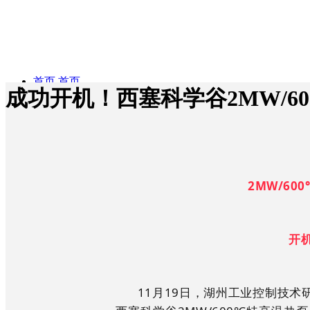
首页
首页
成功开机！西塞科学谷2MW/6
ꀅ
简体中文
公司概况
公司
简体中
文
English
2MW/6
概况
产品与服务
产
开
品与服务
项目业绩
公司介绍
项目
11月19日，湖州工业控制技