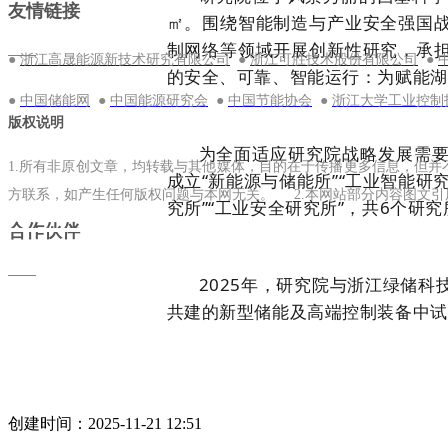
友情链接
㎡。围绕智能制造与产业安全强国
制网络等领域开展创新性研究，承
——
●
●
●
浙江高晟能源新技术研究有限公司
浙江可胜技术股份有限公司
的安全、可靠、智能运行：为赋能湖
●
●
●
●
中国储能网
中国能源研究会
中国节能协会
浙江大学工业控制
版权说明
为全面适应研究院战略发展需
1.所有非原创文章，均转载与其他媒体，目的在于传播更多信息，但
成立“新能源与储能所”“工业智能研究
方联系，如产生任何版权问题与本网无关。 2.本网站部分内容图文
究所”“工业安全研究所”，共6个研究
合作伙伴
——
2025年，研究院与浙江绿储
共建的新型储能及高端控制装备中试基
创建时间：
2025-11-21
12:51