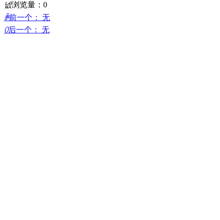
넶
浏览量：
0
ꄴ
前一个：
无
ꄲ
后一个：
无