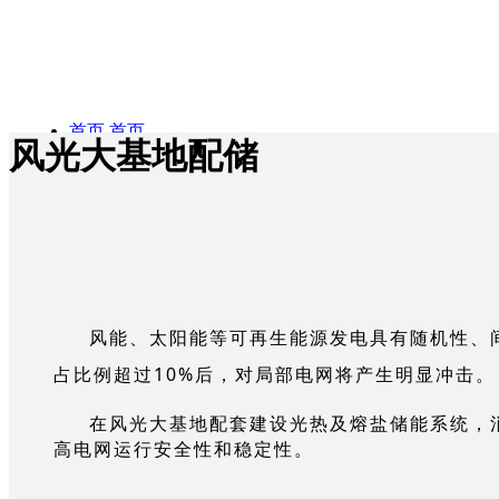
首页
首页
风光大基地配储
ꀅ
简体中文
公司概况
公司
简体中
文
English
概况
产品与服务
产
风能、太阳能等可再生能源发电具有随机性、
占比例超过10%后，对局部电网将
产生明显冲
在风光大基地配套建设光热及熔盐储能系统，
品与服务
项目业绩
公司介绍
项目
高电网运行安全性和稳定性。