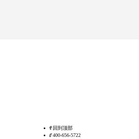
ꁸ
回到顶部
ꂅ
400-656-5722