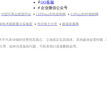
ꁗ
QQ客服
ꀥ
企业微信公众号
●
●
●
中国可再生能源学会
CSPPlaza光热发电网
ESPlaza长时储能网
●
●
制技术国家重点实验室
华北电力大学
能源发展网
但并不代表绿储科技赞同其观点、立场或证实其描述。其他媒体如需转载，
文引用，如有涉及版权问题，可联系我们直接删除处理。