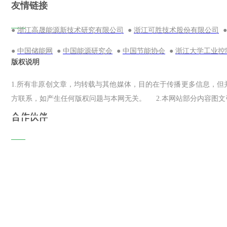
友情链接
——
●
●
浙江高晟能源新技术研究有限公司
浙江可胜技术股份有限公司
●
●
●
●
中国储能网
中国能源研究会
中国节能协会
浙江大学工业控
版权说明
1.所有非原创文章，均转载与其他媒体，目的在于传播更多信息，
方联系，如产生任何版权问题与本网无关。 2.本网站部分内容图
合作伙伴
——