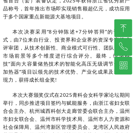
省首台（套）装备认定，2025年获得浙江省优秀新产
品称号，首年推出市场即实现销售额超亿元，成功应用
于多个国家重点新能源大基地项目。
ꁸ
本次决赛采用
“8分钟陈述+7分钟答辩”的评审模
式，由7位来自行业、投资界和企业界的资深专家组成
ꂅ
回到顶部
评审团，从技术创新性、商业模式可行性、团队实力、
市场前景等多个维度进行综合评分。最终，绿储科
技“面向大容量储热技术的智能化高压无级调节熔盐电
ꀥ
400-656-5722
加热器”项目以领先的技术优势、产业化成果及现场表
现力，获得成长组金奖!
企业微信公众号
本次大赛颁奖仪式在
2025青科会女科学家论坛期间
举行，同步推进项目签约与赋能服务，由浙江省妇女联
合会主办、杭州城西科创大走廊管委会联合主办，温州
市妇女联合会、温州市科学技术局、温州市人力资源和
社会保障局、温州湾新区管理委员会、龙湾区人民政府