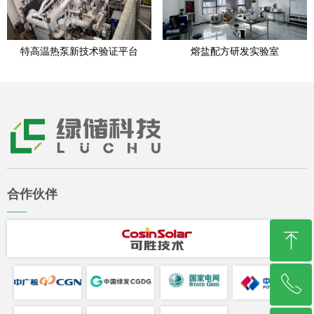
特高温热泵新技术验证平台
熔盐配方研发实验室
合作伙伴
——
ꁸ
ꂅ
回到顶部