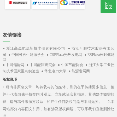
ꀥ
400-656-5722
企业微信公众号
友情链接
——
●
●
浙江高晟能源新技术研究有限公司
浙江可胜技术股份有限公
●
●
●
司
中国可再生能源学会
CSPPlaza光热发电网
ESPlaza长时储能
网
●
●
●
●
中国储能网
中国能源研究会
中国节能协会
浙江大学工业控
●
●
制技术国家重点实验室
华北电力大学
能源发展网
版权说明
1.所有非原创文章，均转载与其他媒体，目的在于传播更多信息，但
并不代表绿储科技赞同其观点、立场或证实其描述。其他媒体如需转
载，请与稿件来源方联系，如产生任何版权问题与本网无关。 2.本
网站部分内容图文引用，如有涉及版权问题，可联系我们直接删除处
理。